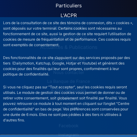
Particuliers
L'ACPR
Lors de la consultation de ce site des témoins de connexion, dits « cookies »,
Nos missions
sont déposés sur votre terminal. Certains cookies sont nécessaires au
fonctionnement de ce site, aussi la gestion de ce site requiert l’utilisation de
Réglementation
cookies de mesure de fréquentation et de performance. Ces cookies requis
sont exemptés de consentement.
Actualités & Publications
Des fonctionnalités de ce site s’appuient sur des services proposés par des
Nous rejoindre
tiers (Dailymotion, Katchup, Google, Hotjar et Youtube) et génèrent des
cookies pour des finalités qui leur sont propres, conformément à leur
ACPR footer secondary menu (French)
Nous contacter
politique de confidentialité.
La Banque de France
Si vous ne cliquez pas sur "Tout accepter", seul les cookies requis seront
Autres institutions
utilisés. Le module de gestion des cookies vous permet de donner ou de
retirer votre consentement, soit globalement soit finalité par finalité. Vous
LinkedIn
pouvez retrouver ce module à tout moment en cliquant sur l’onglet "Centre
YouTube
de confidentialité" en bas de page. Vos préférences sont conservées pour
une durée de 6 mois. Elles ne sont pas cédées à des tiers ni utilisées à
X
d'autres fins.
Facebook
Instagram