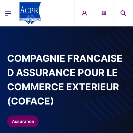
egion
ACPR Menu Principal (French)
Aller au contenu principal
COMPAGNIE FRANCAISE
D ASSURANCE POUR LE
COMMERCE EXTERIEUR
(COFACE)
Assurance