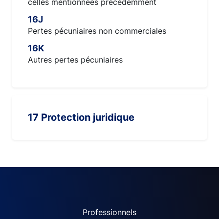
celles mentionnées précédemment
16J
Pertes pécuniaires non commerciales
16K
Autres pertes pécuniaires
17 Protection juridique
ACPR site navigation (Fren
Professionnels