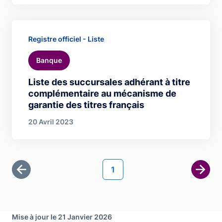
Registre officiel - Liste
Banque
Liste des succursales adhérant à titre
complémentaire au mécanisme de
garantie des titres français
20 Avril 2023
Pagination
Page courante
1
Première page
Page 
Mise à jour le 21 Janvier 2026