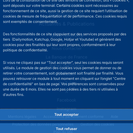
Lors de la consultation de ce site des témoins de connexion, dits « cookies »,
Nos missions
sont déposés sur votre terminal. Certains cookies sont nécessaires au
fonctionnement de ce site, aussi la gestion de ce site requiert l’utilisation de
Réglementation
cookies de mesure de fréquentation et de performance. Ces cookies requis
sont exemptés de consentement.
Actualités & Publications
Des fonctionnalités de ce site s’appuient sur des services proposés par des
Nous rejoindre
tiers (Dailymotion, Katchup, Google, Hotjar et Youtube) et génèrent des
cookies pour des finalités qui leur sont propres, conformément à leur
ACPR footer secondary menu (French)
Nous contacter
politique de confidentialité.
La Banque de France
Si vous ne cliquez pas sur "Tout accepter", seul les cookies requis seront
Autres institutions
utilisés. Le module de gestion des cookies vous permet de donner ou de
retirer votre consentement, soit globalement soit finalité par finalité. Vous
LinkedIn
pouvez retrouver ce module à tout moment en cliquant sur l’onglet "Centre
YouTube
de confidentialité" en bas de page. Vos préférences sont conservées pour
une durée de 6 mois. Elles ne sont pas cédées à des tiers ni utilisées à
X
d'autres fins.
Facebook
Instagram
Tout accepter
ACPR footer legal notice menu
Mentions légales
Accessibilité partiellement conforme
Aide
Protection des données personnelles
Gestion des cookies
Tout refuser
Plan du site