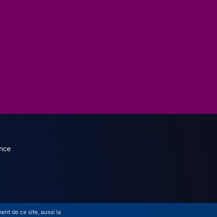
dary menu (French)
nce
nt de ce site, aussi la