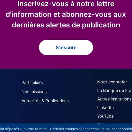
Inscrivez-vous à notre lettre
d'information et abonnez-vous aux
dernières alertes de publication
S'inscrire
navigation (French)
ACPR footer secon
Nous contacter
Particuliers
La Banque de Fra
Nos missions
Autres institutions
Actualités & Publications
LinkedIn
YouTube
X
sont déposés sur votre terminal. Certains cookies sont nécessaires au fonctionneme