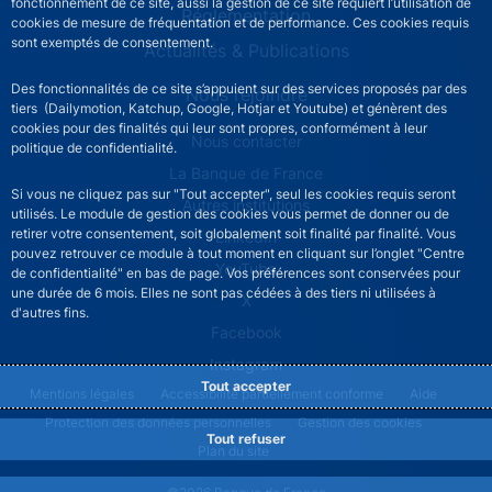
fonctionnement de ce site, aussi la gestion de ce site requiert l’utilisation de
Réglementation
cookies de mesure de fréquentation et de performance. Ces cookies requis
sont exemptés de consentement.
Actualités & Publications
Des fonctionnalités de ce site s’appuient sur des services proposés par des
Nous rejoindre
tiers (Dailymotion, Katchup, Google, Hotjar et Youtube) et génèrent des
cookies pour des finalités qui leur sont propres, conformément à leur
ACPR footer secondary menu (French)
Nous contacter
politique de confidentialité.
La Banque de France
Si vous ne cliquez pas sur "Tout accepter", seul les cookies requis seront
Autres institutions
utilisés. Le module de gestion des cookies vous permet de donner ou de
retirer votre consentement, soit globalement soit finalité par finalité. Vous
LinkedIn
pouvez retrouver ce module à tout moment en cliquant sur l’onglet "Centre
YouTube
de confidentialité" en bas de page. Vos préférences sont conservées pour
une durée de 6 mois. Elles ne sont pas cédées à des tiers ni utilisées à
X
d'autres fins.
Facebook
Instagram
Tout accepter
ACPR footer legal notice menu
Mentions légales
Accessibilité partiellement conforme
Aide
Protection des données personnelles
Gestion des cookies
Tout refuser
Plan du site