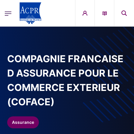
egion
ACPR Menu Principal (French)
Aller au contenu principal
COMPAGNIE FRANCAISE
D ASSURANCE POUR LE
COMMERCE EXTERIEUR
(COFACE)
Assurance