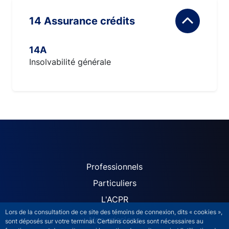
14 Assurance crédits
14A
Insolvabilité générale
ACPR site navigation (Fren
Professionnels
Particuliers
L'ACPR
Lors de la consultation de ce site des témoins de connexion, dits « cookies »,
Nos missions
sont déposés sur votre terminal. Certains cookies sont nécessaires au