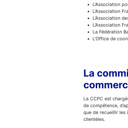
L’Association p
L’Association F
L’Association de
L’Association F
La Fédération B
L’Office de coor
La commi
commerci
La CCPC est chargée
de compétence, d’app
que de recueillir le
clientèles.