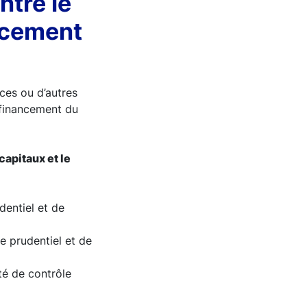
ntre le
ncement
ices ou d’autres
 financement du
apitaux et le
entiel et de
 prudentiel et de
é de contrôle