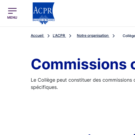
egion
ACPR Menu Principal (French)
MENU
Accueil
L'ACPR
Notre organisation
Collèg
Commissions c
Le Collège peut constituer des commissions co
spécifiques.