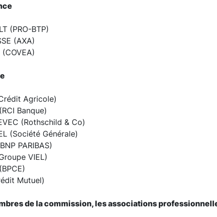
ance
LT (PRO-BTP)
SE (AXA)
Q (COVEA)
ue
Crédit Agricole)
RCI Banque)
EVEC (Rothschild & Co)
L (Société Générale)
(BNP PARIBAS)
(Groupe VIEL)
(BPCE)
édit Mutuel)
bres de la commission, les associations professionnelle