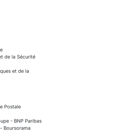
ce
t de la Sécurité
ues et de la
e Postale
oupe - BNP Paribas
t- Boursorama