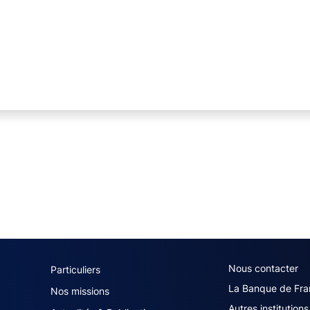
navigation (French)
ACPR footer secon
Nous contacter
Particuliers
La Banque de Fra
Nos missions
Autres institutions