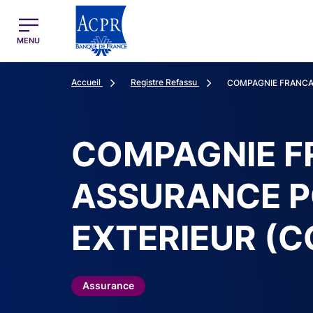
egion
ACPR Menu Principal (French)
MENU
Accueil
Registre Refassu
COMPAGNIE FRANCAI
COMPAGNIE F
ASSURANCE P
EXTERIEUR (C
Assurance