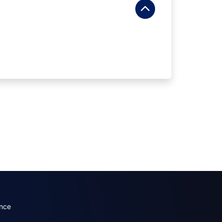
dary menu (French)
nce