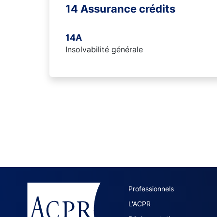
14 Assurance crédits
14A
Insolvabilité générale
ACPR site 
Professionnels
L'ACPR