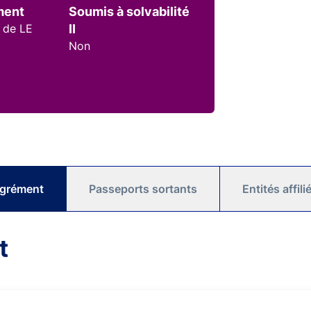
ment
Soumis à solvabilité
 de LE
II
Non
agrément
Passeports sortants
Entités affil
t