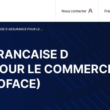
Aller au contenu principal
Nous contacter
Fra
SE D ASSURANCE POUR LE ...
RANCAISE D
OUR LE COMMERC
OFACE)