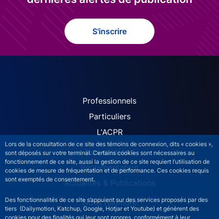
S'inscrire
ACPR site navigation (Fren
Professionnels
Particuliers
L'ACPR
Lors de la consultation de ce site des témoins de connexion, dits « cookies »,
Nos missions
sont déposés sur votre terminal. Certains cookies sont nécessaires au
fonctionnement de ce site, aussi la gestion de ce site requiert l’utilisation de
Réglementation
cookies de mesure de fréquentation et de performance. Ces cookies requis
sont exemptés de consentement.
Actualités & Publications
Des fonctionnalités de ce site s’appuient sur des services proposés par des
Nous rejoindre
tiers (Dailymotion, Katchup, Google, Hotjar et Youtube) et génèrent des
cookies pour des finalités qui leur sont propres, conformément à leur