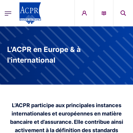
egion
ACPR Menu Principal (French)
Aller au contenu principal
L'ACPR en Europe & à
l'international
L’ACPR participe aux principales instances
internationales et européennes en matière
bancaire et d’assurance. Elle contribue ainsi
activement à la définition des standards