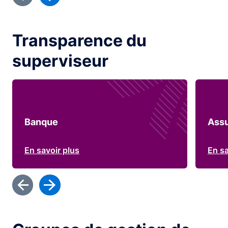
Transparence du
superviseur
Banque
Ass
En savoir plus
En sa