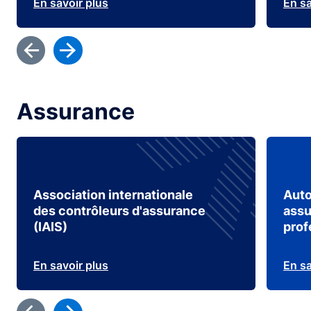
En savoir plus
En sa
Assurance
Association internationale
Auto
des contrôleurs d'assurance
assu
(IAIS)
prof
En savoir plus
En sa