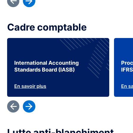
Cadre comptable
International Accounting
Proc
Standards Board (IASB)
IFRS
En savoir plus
En sa
Lutte anti-blanchiment