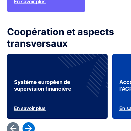
En savoir plus
Coopération et aspects
transversaux
Système européen de
Acco
supervision financière
l'AC
En savoir plus
En sa