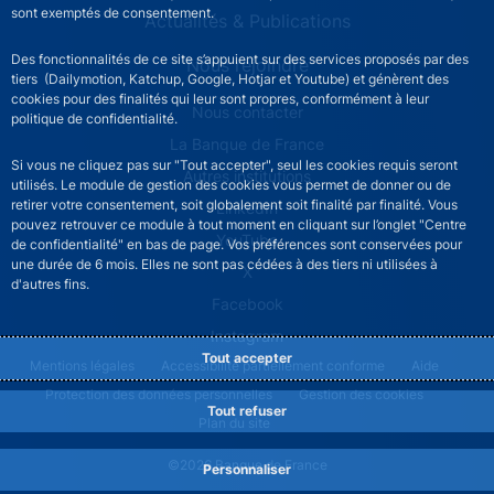
sont exemptés de consentement.
Actualités & Publications
Des fonctionnalités de ce site s’appuient sur des services proposés par des
Nous rejoindre
tiers (Dailymotion, Katchup, Google, Hotjar et Youtube) et génèrent des
cookies pour des finalités qui leur sont propres, conformément à leur
ACPR footer secondary menu (French)
Nous contacter
politique de confidentialité.
La Banque de France
Si vous ne cliquez pas sur "Tout accepter", seul les cookies requis seront
Autres institutions
utilisés. Le module de gestion des cookies vous permet de donner ou de
retirer votre consentement, soit globalement soit finalité par finalité. Vous
LinkedIn
pouvez retrouver ce module à tout moment en cliquant sur l’onglet "Centre
YouTube
de confidentialité" en bas de page. Vos préférences sont conservées pour
une durée de 6 mois. Elles ne sont pas cédées à des tiers ni utilisées à
X
d'autres fins.
Facebook
Instagram
Tout accepter
ACPR footer legal notice menu
Mentions légales
Accessibilité partiellement conforme
Aide
Protection des données personnelles
Gestion des cookies
Tout refuser
Plan du site
©2026 Banque de France
Personnaliser