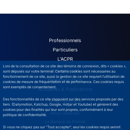
ACPR site navigation (Fren
Professionnels
Particuliers
L'ACPR
Lors de la consultation de ce site des témoins de connexion, dits « cookies »,
Nos missions
sont déposés sur votre terminal. Certains cookies sont nécessaires au
fonctionnement de ce site, aussi la gestion de ce site requiert l’utilisation de
Réglementation
cookies de mesure de fréquentation et de performance. Ces cookies requis
sont exemptés de consentement.
Actualités & Publications
Des fonctionnalités de ce site s’appuient sur des services proposés par des
Nous rejoindre
tiers (Dailymotion, Katchup, Google, Hotjar et Youtube) et génèrent des
cookies pour des finalités qui leur sont propres, conformément à leur
ACPR footer secondary menu (French)
Nous contacter
politique de confidentialité.
La Banque de France
Si vous ne cliquez pas sur "Tout accepter", seul les cookies requis seront
Autres institutions