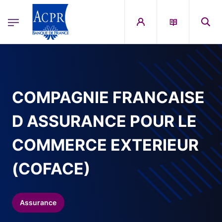
egion
ACPR Menu Principal (French)
Aller au contenu principal
COMPAGNIE FRANCAISE
D ASSURANCE POUR LE
COMMERCE EXTERIEUR
(COFACE)
Assurance