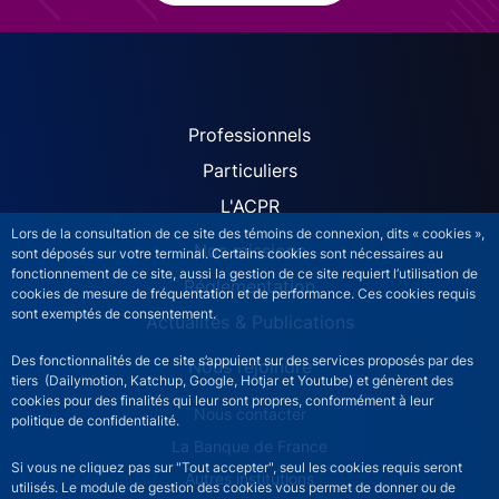
ACPR site navigation (Fren
Professionnels
Particuliers
L'ACPR
Lors de la consultation de ce site des témoins de connexion, dits « cookies »,
Nos missions
sont déposés sur votre terminal. Certains cookies sont nécessaires au
fonctionnement de ce site, aussi la gestion de ce site requiert l’utilisation de
Réglementation
cookies de mesure de fréquentation et de performance. Ces cookies requis
sont exemptés de consentement.
Actualités & Publications
Des fonctionnalités de ce site s’appuient sur des services proposés par des
Nous rejoindre
tiers (Dailymotion, Katchup, Google, Hotjar et Youtube) et génèrent des
cookies pour des finalités qui leur sont propres, conformément à leur
ACPR footer secondary menu (French)
Nous contacter
politique de confidentialité.
La Banque de France
Si vous ne cliquez pas sur "Tout accepter", seul les cookies requis seront
Autres institutions
utilisés. Le module de gestion des cookies vous permet de donner ou de