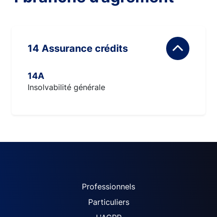
14 Assurance crédits
14A
Insolvabilité générale
ACPR site navigation (Fren
Professionnels
Particuliers