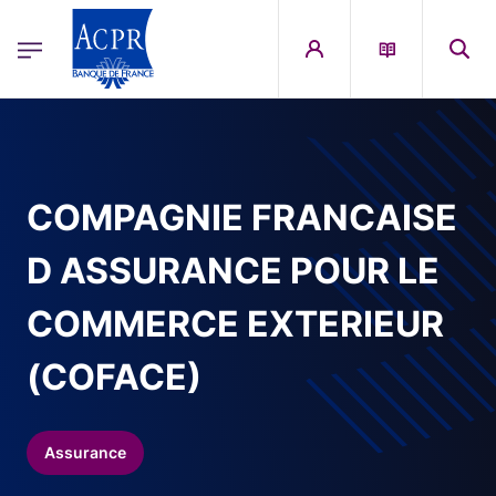
egion
ACPR Menu Principal (French)
Aller au contenu principal
COMPAGNIE FRANCAISE
D ASSURANCE POUR LE
COMMERCE EXTERIEUR
(COFACE)
Assurance