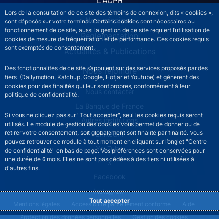
L'ACPR
Lors de la consultation de ce site des témoins de connexion, dits « cookies »,
Nos missions
sont déposés sur votre terminal. Certains cookies sont nécessaires au
fonctionnement de ce site, aussi la gestion de ce site requiert l’utilisation de
Réglementation
cookies de mesure de fréquentation et de performance. Ces cookies requis
sont exemptés de consentement.
Actualités & Publications
Des fonctionnalités de ce site s’appuient sur des services proposés par des
Nous rejoindre
tiers (Dailymotion, Katchup, Google, Hotjar et Youtube) et génèrent des
cookies pour des finalités qui leur sont propres, conformément à leur
ACPR footer secondary menu (French)
Nous contacter
politique de confidentialité.
La Banque de France
Si vous ne cliquez pas sur "Tout accepter", seul les cookies requis seront
Autres institutions
utilisés. Le module de gestion des cookies vous permet de donner ou de
retirer votre consentement, soit globalement soit finalité par finalité. Vous
LinkedIn
pouvez retrouver ce module à tout moment en cliquant sur l’onglet "Centre
YouTube
de confidentialité" en bas de page. Vos préférences sont conservées pour
une durée de 6 mois. Elles ne sont pas cédées à des tiers ni utilisées à
X
d'autres fins.
Facebook
Instagram
Tout accepter
ACPR footer legal notice menu
Mentions légales
Accessibilité partiellement conforme
Aide
Protection des données personnelles
Gestion des cookies