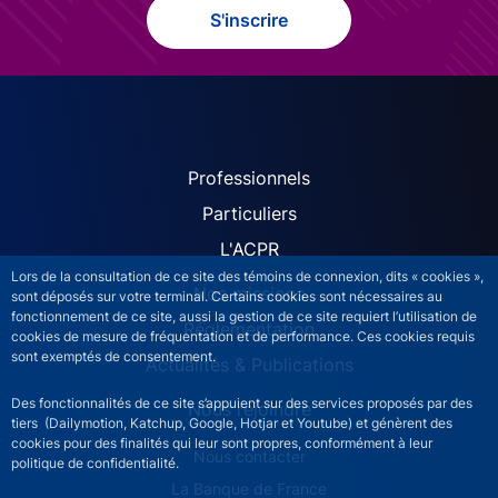
S'inscrire
ACPR site navigation (Fren
Professionnels
Particuliers
L'ACPR
Lors de la consultation de ce site des témoins de connexion, dits « cookies »,
Nos missions
sont déposés sur votre terminal. Certains cookies sont nécessaires au
fonctionnement de ce site, aussi la gestion de ce site requiert l’utilisation de
Réglementation
cookies de mesure de fréquentation et de performance. Ces cookies requis
sont exemptés de consentement.
Actualités & Publications
Des fonctionnalités de ce site s’appuient sur des services proposés par des
Nous rejoindre
tiers (Dailymotion, Katchup, Google, Hotjar et Youtube) et génèrent des
cookies pour des finalités qui leur sont propres, conformément à leur
ACPR footer secondary menu (French)
Nous contacter
politique de confidentialité.
La Banque de France