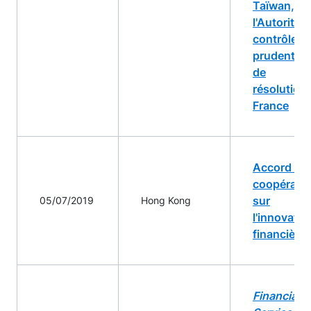
Taïwan, et
l'Autorité 
contrôle
prudentiel 
de
résolution,
France
Accord de
coopérati
sur
05/07/2019
Hong Kong
l'innovatio
financière
Financial