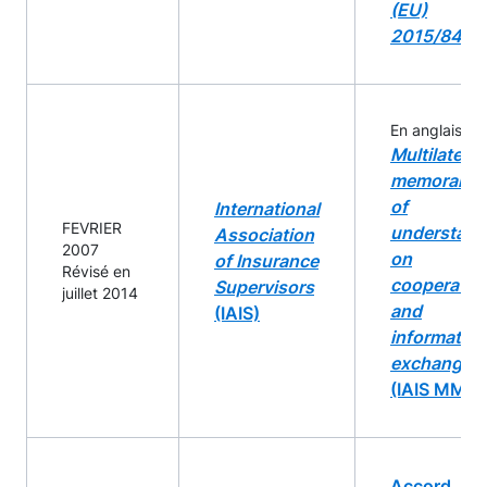
(EU)
2015/849
En anglais :
Multilateral
memorand
of
International
FEVRIER
understand
Association
2007
on
of Insurance
Révisé en
cooperatio
Supervisors
juillet 2014
and
(IAIS)
information
exchange
(IAIS MMo
Accord