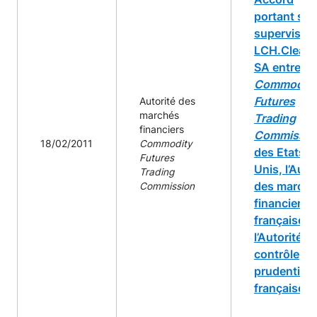
portant sur 
supervision
LCH.Clearn
SA entre la
Commodity
Futures
Autorité des
marchés
Trading
financiers
Commissio
18/02/2011
Commodity
des Etats-
Futures
Unis, l’Auto
Trading
des march
Commission
financiers
française e
l’Autorité d
contrôle
prudentiel
française