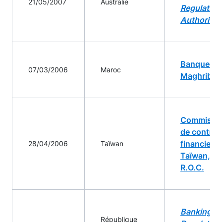
21/05/2007
Australie
Regulation
Authority
Banque Al
07/03/2006
Maroc
Maghrib
Commissi
de contrôl
financier d
28/04/2006
Taïwan
Taïwan,
R.O.C.
Banking
République