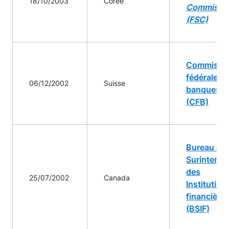
18/10/2003
Corée
Commissi
(FSC)
Commissi
fédérale d
06/12/2002
Suisse
banques
(CFB)
Bureau du
Surintenda
des
25/07/2002
Canada
Institution
financière
(BSIF)