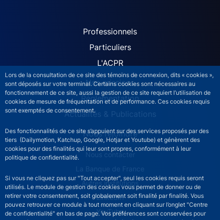
ACPR site navigation (Fren
Professionnels
Particuliers
L'ACPR
Lors de la consultation de ce site des témoins de connexion, dits « cookies »,
Nos missions
sont déposés sur votre terminal. Certains cookies sont nécessaires au
fonctionnement de ce site, aussi la gestion de ce site requiert l’utilisation de
Réglementation
cookies de mesure de fréquentation et de performance. Ces cookies requis
sont exemptés de consentement.
Actualités & Publications
Des fonctionnalités de ce site s’appuient sur des services proposés par des
Nous rejoindre
tiers (Dailymotion, Katchup, Google, Hotjar et Youtube) et génèrent des
cookies pour des finalités qui leur sont propres, conformément à leur
ACPR footer secondary menu (French)
Nous contacter
politique de confidentialité.
La Banque de France
Si vous ne cliquez pas sur "Tout accepter", seul les cookies requis seront
Autres institutions
utilisés. Le module de gestion des cookies vous permet de donner ou de
retirer votre consentement, soit globalement soit finalité par finalité. Vous
LinkedIn
pouvez retrouver ce module à tout moment en cliquant sur l’onglet "Centre
YouTube
de confidentialité" en bas de page. Vos préférences sont conservées pour