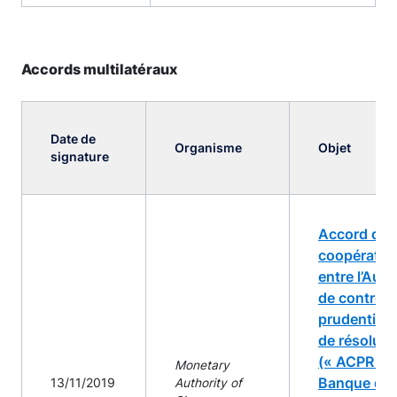
Accords multilatéraux
Date de
Organisme
Objet
signature
Accord de
coopératio
entre l’Auto
de contrôle
prudentiel 
de résoluti
(« ACPR »),
Monetary
Banque de
13/11/2019
Authority of