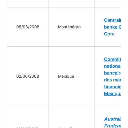
Centralna
banka Crn
08/08/2008
Monténégro
Gore
Commissi
nationale
bancaire e
02/06/2008
Mexique
des march
financiers
Mexique
Australian
Prudential