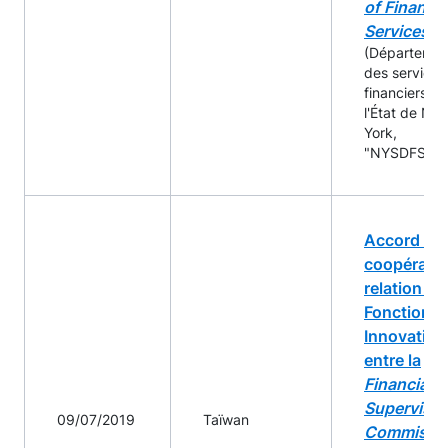
of Financia
Services
(Départemen
des services
financiers de
l'État de Ne
York,
"NYSDFS")
Accord de
coopérati
relation au
Fonctions
Innovation
entre la
Financial
Supervisor
09/07/2019
Taïwan
Commissi