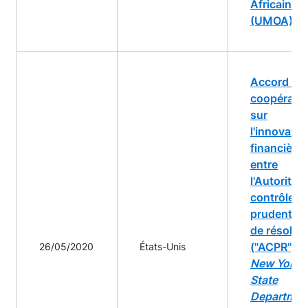
Africaine
(UMOA)
Accord de
coopérati
sur
l'innovatio
financière
entre
l'Autorité 
contrôle
prudentiel 
de résolut
("ACPR") et
26/05/2020
États-Unis
New York
State
Departmen