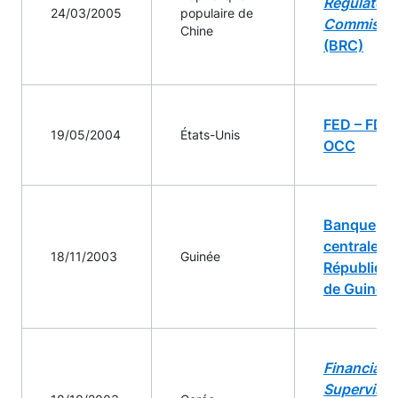
Regulatory
24/03/2005
populaire de
Commissi
Chine
(BRC)
FED – FDIC
19/05/2004
États-Unis
OCC
Banque
centrale de
18/11/2003
Guinée
Républiqu
de Guinée
Financial
Supervisor