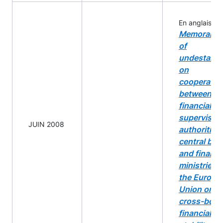
En anglais :
Memorand
of
undestand
on
cooperatio
between th
financial
supervisor
JUIN 2008
authorities,
central ban
and financ
ministries o
the Europe
Union on
cross-bord
financial