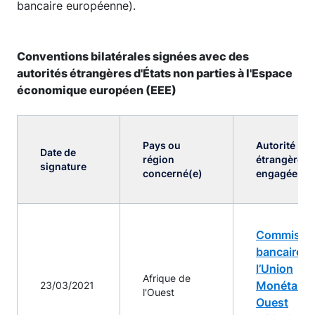
bancaire européenne).
Conventions bilatérales signées avec des
autorités étrangères d'États non parties à l'Espace
économique européen (EEE)
Pays ou
Autorité
Date de
région
étrangère
signature
concerné(e)
engagée
Commissi
bancaire d
l’Union
Afrique de
Monétaire
23/03/2021
l'Ouest
Ouest