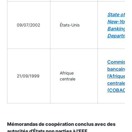
State of
New-York
09/07/2002
États-Unis
Banking
Departmen
Commissi
bancaire d
Afrique
l'Afrique
21/09/1999
centrale
centrale
(COBAC)
Mémorandas de coopération conclus avec des
autorités d'États non parties à l'EEE