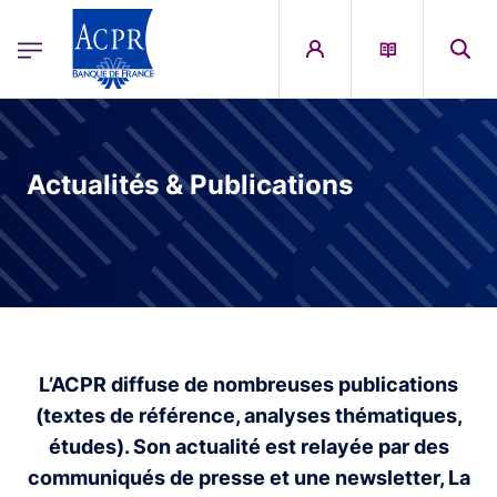
egion
ACPR Menu Principal (French)
Aller au contenu principal
Actualités & Publications
L’ACPR diffuse de nombreuses publications
(textes de référence, analyses thématiques,
études). Son actualité est relayée par des
communiqués de presse et une newsletter, La