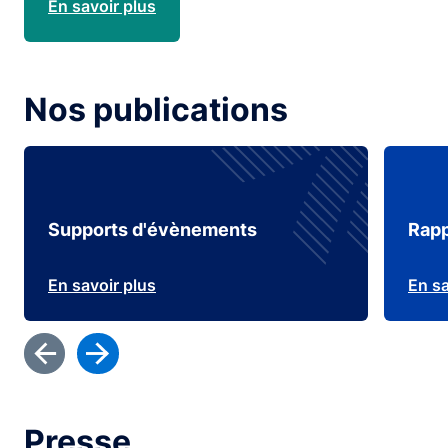
En savoir plus
Nos publications
Supports d'évènements
Rapp
En savoir plus
En sa
Presse