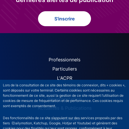
S'inscrire
ACPR site navigation (Fren
Professionnels
Particuliers
L'ACPR
Lors de la consultation de ce site des témoins de connexion, dits « cookies »,
Nos missions
sont déposés sur votre terminal. Certains cookies sont nécessaires au
fonctionnement de ce site, aussi la gestion de ce site requiert l’utilisation de
Réglementation
cookies de mesure de fréquentation et de performance. Ces cookies requis
sont exemptés de consentement.
Actualités & Publications
Des fonctionnalités de ce site s’appuient sur des services proposés par des
Nous rejoindre
tiers (Dailymotion, Katchup, Google, Hotjar et Youtube) et génèrent des
cookies pour des finalités qui leur sont propres, conformément à leur