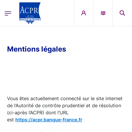
egion
ACPR Menu Principal (French)
Aller au contenu principal
Mentions légales
Vous êtes actuellement connecté sur le site internet
de l’Autorité de contrôle prudentiel et de résolution
(ci-après l’ACPR) dont l’URL
est
https://acpr.banque-france.fr