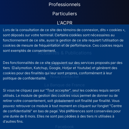
ACPR site navigation (Fren
Professionnels
Particuliers
L'ACPR
Lors de la consultation de ce site des témoins de connexion, dits « cookies »,
Nos missions
sont déposés sur votre terminal. Certains cookies sont nécessaires au
fonctionnement de ce site, aussi la gestion de ce site requiert l’utilisation de
Réglementation
cookies de mesure de fréquentation et de performance. Ces cookies requis
sont exemptés de consentement.
Actualités & Publications
Des fonctionnalités de ce site s’appuient sur des services proposés par des
Nous rejoindre
tiers (Dailymotion, Katchup, Google, Hotjar et Youtube) et génèrent des
cookies pour des finalités qui leur sont propres, conformément à leur
ACPR footer secondary menu (French)
Nous contacter
politique de confidentialité.
La Banque de France
Si vous ne cliquez pas sur "Tout accepter", seul les cookies requis seront
Autres institutions
utilisés. Le module de gestion des cookies vous permet de donner ou de
retirer votre consentement, soit globalement soit finalité par finalité. Vous
LinkedIn
pouvez retrouver ce module à tout moment en cliquant sur l’onglet "Centre
YouTube
de confidentialité" en bas de page. Vos préférences sont conservées pour
une durée de 6 mois. Elles ne sont pas cédées à des tiers ni utilisées à
X
d'autres fins.
Facebook