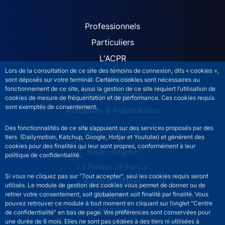
ACPR site navigation (Fren
Professionnels
Particuliers
L'ACPR
Lors de la consultation de ce site des témoins de connexion, dits « cookies »,
Nos missions
sont déposés sur votre terminal. Certains cookies sont nécessaires au
fonctionnement de ce site, aussi la gestion de ce site requiert l’utilisation de
Réglementation
cookies de mesure de fréquentation et de performance. Ces cookies requis
sont exemptés de consentement.
Actualités & Publications
Des fonctionnalités de ce site s’appuient sur des services proposés par des
Nous rejoindre
tiers (Dailymotion, Katchup, Google, Hotjar et Youtube) et génèrent des
cookies pour des finalités qui leur sont propres, conformément à leur
ACPR footer secondary menu (French)
Nous contacter
politique de confidentialité.
La Banque de France
Si vous ne cliquez pas sur "Tout accepter", seul les cookies requis seront
Autres institutions
utilisés. Le module de gestion des cookies vous permet de donner ou de
retirer votre consentement, soit globalement soit finalité par finalité. Vous
LinkedIn
pouvez retrouver ce module à tout moment en cliquant sur l’onglet "Centre
YouTube
de confidentialité" en bas de page. Vos préférences sont conservées pour
une durée de 6 mois. Elles ne sont pas cédées à des tiers ni utilisées à
X