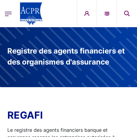
egion
ACPR Menu Principal (French)
Aller au contenu principal
Registre des agents financiers et
des organismes d'assurance
REGAFI
Le registre des agents financiers banque et