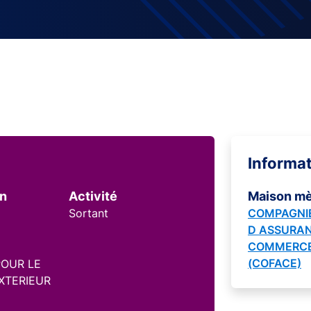
Informa
on
Activité
Maison m
Sortant
COMPAGNIE
D ASSURAN
COMMERCE
(COFACE)
OUR LE
XTERIEUR