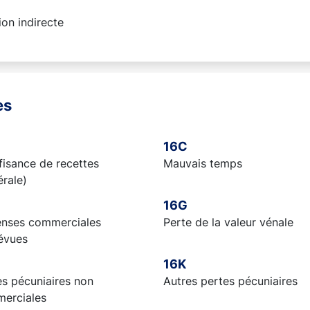
on indirecte
es
16C
fisance de recettes
Mauvais temps
rale)
16G
nses commerciales
Perte de la valeur vénale
évues
16K
es pécuniaires non
Autres pertes pécuniaires
erciales