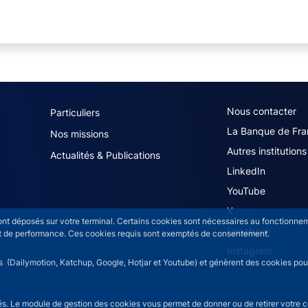
navigation (French)
ACPR footer secon
Nous contacter
Particuliers
La Banque de Fra
Nos missions
Autres institutions
Actualités & Publications
LinkedIn
YouTube
X
sont déposés sur votre terminal. Certains cookies sont nécessaires au fonctionneme
Facebook
n et de performance. Ces cookies requis sont exemptés de consentement.
Instagram
rs (Dailymotion, Katchup, Google, Hotjar et Youtube) et génèrent des cookies pour 
isés. Le module de gestion des cookies vous permet de donner ou de retirer votre 