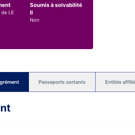
ment
Soumis à solvabilité
 de LE
II
Non
agrément
Passeports sortants
Entités affil
nt