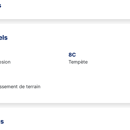
s
els
8C
osion
Tempète
ssement de terrain
ns