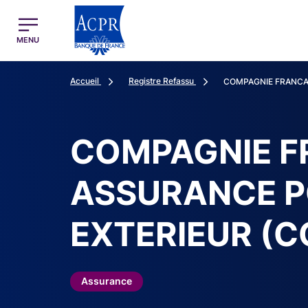
egion
ACPR Menu Principal (French)
MENU
Accueil
Registre Refassu
COMPAGNIE FRANCAI
COMPAGNIE F
ASSURANCE P
EXTERIEUR (C
Assurance