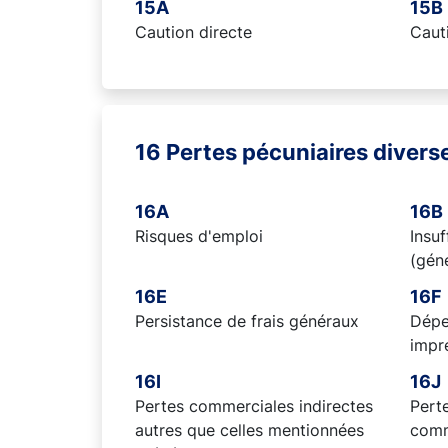
15A
15B
Caution directe
Cauti
16 Pertes pécuniaires divers
16A
16B
Risques d'emploi
Insuf
(géné
16E
16F
Persistance de frais généraux
Dépe
impr
16I
16J
Pertes commerciales indirectes
Pert
autres que celles mentionnées
comm