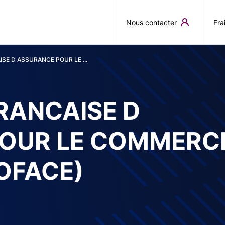
Aller au contenu principal
Nous contacter
Fra
SE D ASSURANCE POUR LE ...
RANCAISE D
OUR LE COMMERC
OFACE)