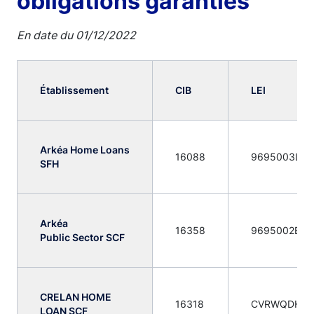
obligations garanties
En date du 01/12/2022
Établissement
CIB
LEI
Arkéa Home Loans
16088
9695003L69
SFH
Arkéa
16358
9695002BGH
Public Sector SCF
CRELAN HOME
16318
CVRWQDHDB
LOAN SCF