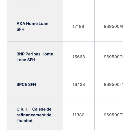
AXA Home Loan
17188
969500AIOJ
SFH
BNP Paribas Home
15668
969500O7D
Loan SFH
BPCE SFH
16438
969500T1U
C.R.H. - Caisse de
refinancement de
11380
969500TVV
l'habitat