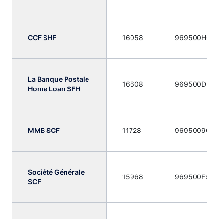
CCF SHF
16058
969500HCJ
La Banque Postale
16608
969500D5P
Home Loan SFH
MMB SCF
11728
969500901G
Société Générale
15968
969500F9HM
SCF