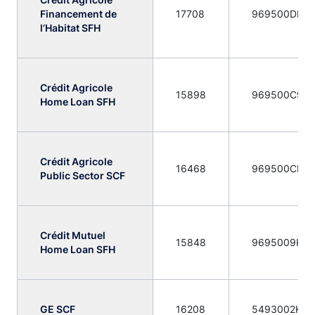
Crédit Agricole
Financement de
17708
969500DDQ
l’Habitat SFH
Crédit Agricole
15898
969500C991
Home Loan SFH
Crédit Agricole
16468
969500CN2
Public Sector SCF
Crédit Mutuel
15848
9695009KQ
Home Loan SFH
GE SCF
16208
5493002KM