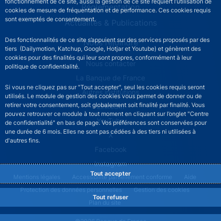
fonctionnement de ce site, aussi la gestion de ce site requiert l’utilisation de
Réglementation
cookies de mesure de fréquentation et de performance. Ces cookies requis
sont exemptés de consentement.
Actualités & Publications
Des fonctionnalités de ce site s’appuient sur des services proposés par des
Nous rejoindre
tiers (Dailymotion, Katchup, Google, Hotjar et Youtube) et génèrent des
cookies pour des finalités qui leur sont propres, conformément à leur
ACPR footer secondary menu (French)
Nous contacter
politique de confidentialité.
La Banque de France
Si vous ne cliquez pas sur "Tout accepter", seul les cookies requis seront
Autres institutions
utilisés. Le module de gestion des cookies vous permet de donner ou de
retirer votre consentement, soit globalement soit finalité par finalité. Vous
LinkedIn
pouvez retrouver ce module à tout moment en cliquant sur l’onglet "Centre
YouTube
de confidentialité" en bas de page. Vos préférences sont conservées pour
une durée de 6 mois. Elles ne sont pas cédées à des tiers ni utilisées à
X
d'autres fins.
Facebook
Instagram
Tout accepter
ACPR footer legal notice menu
Mentions légales
Accessibilité partiellement conforme
Aide
Protection des données personnelles
Gestion des cookies
Tout refuser
Plan du site