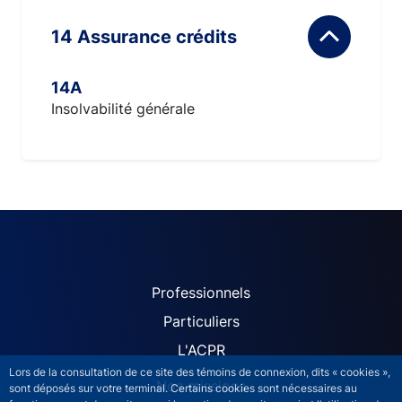
14 Assurance crédits
14A
Insolvabilité générale
ACPR site navigation (Fren
Professionnels
Particuliers
L'ACPR
Lors de la consultation de ce site des témoins de connexion, dits « cookies »,
Nos missions
sont déposés sur votre terminal. Certains cookies sont nécessaires au