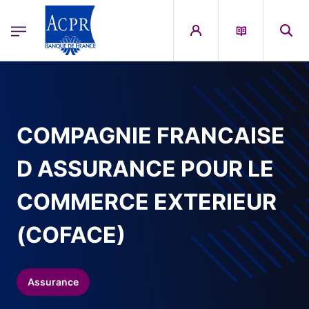
egion
ACPR Menu Principal (French)
Aller au contenu principal
COMPAGNIE FRANCAISE
D ASSURANCE POUR LE
COMMERCE EXTERIEUR
(COFACE)
Assurance