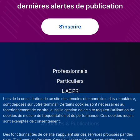
dernières alertes de publication
S'inscrire
ACPR site navigation (Fren
Professionnels
Particuliers
L'ACPR
Lors de la consultation de ce site des témoins de connexion, dits « cookies »,
Nos missions
sont déposés sur votre terminal. Certains cookies sont nécessaires au
fonctionnement de ce site, aussi la gestion de ce site requiert l’utilisation de
Réglementation
cookies de mesure de fréquentation et de performance. Ces cookies requis
sont exemptés de consentement.
Actualités & Publications
Des fonctionnalités de ce site s’appuient sur des services proposés par des
Nous rejoindre
tiers (Dailymotion, Katchup, Google, Hotjar et Youtube) et génèrent des