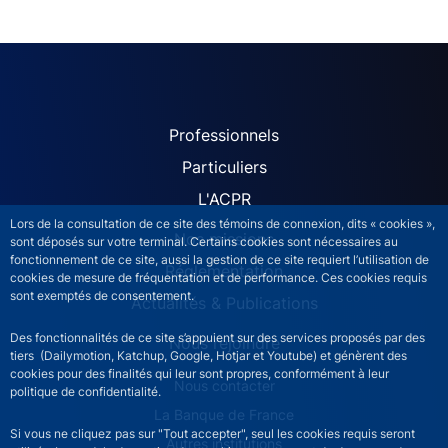
ACPR site navigation (Fren
Professionnels
Particuliers
L'ACPR
Lors de la consultation de ce site des témoins de connexion, dits « cookies »,
Nos missions
sont déposés sur votre terminal. Certains cookies sont nécessaires au
fonctionnement de ce site, aussi la gestion de ce site requiert l’utilisation de
Réglementation
cookies de mesure de fréquentation et de performance. Ces cookies requis
sont exemptés de consentement.
Actualités & Publications
Des fonctionnalités de ce site s’appuient sur des services proposés par des
Nous rejoindre
tiers (Dailymotion, Katchup, Google, Hotjar et Youtube) et génèrent des
cookies pour des finalités qui leur sont propres, conformément à leur
ACPR footer secondary menu (French)
Nous contacter
politique de confidentialité.
La Banque de France
Si vous ne cliquez pas sur "Tout accepter", seul les cookies requis seront
Autres institutions