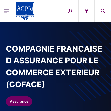
egion
ACPR Menu Principal (French)
Aller au contenu principal
COMPAGNIE FRANCAISE
D ASSURANCE POUR LE
COMMERCE EXTERIEUR
(COFACE)
Assurance