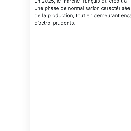
En 2025, le marché français du crédit à l’
une phase de normalisation caractérisé
de la production, tout en demeurant enca
d’octroi prudents.