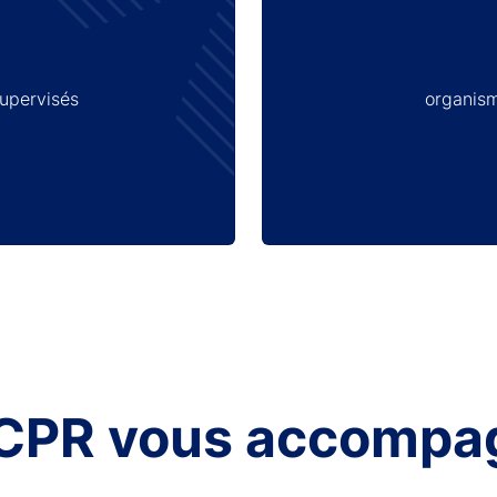
supervisés
organism
ACPR vous accompa