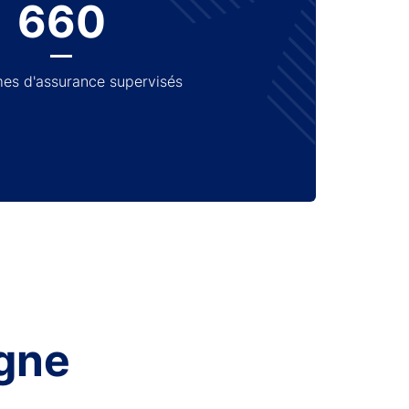
660
es d'assurance supervisés
gne