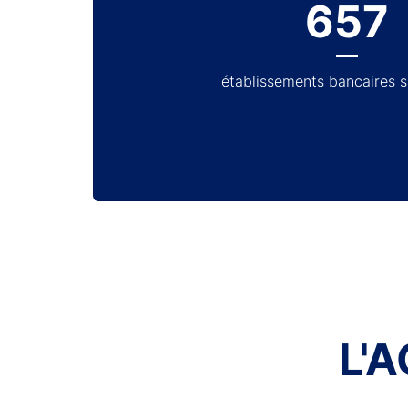
657
établissements bancaires 
L'