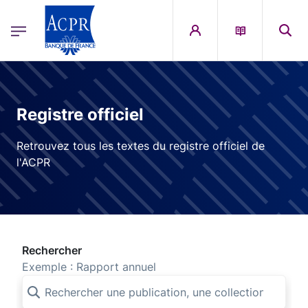
egion
ACPR Menu Principal (French)
Aller au contenu principal
Registre officiel
Retrouvez tous les textes du registre officiel de
l'ACPR
Rechercher
Exemple : Rapport annuel