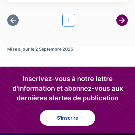
Pagination
Page courante
1
Première page
Page 
Mise à jour le 2 Septembre 2025
Inscrivez-vous à notre lettre
d'information et abonnez-vous aux
dernières alertes de publication
S'inscrire