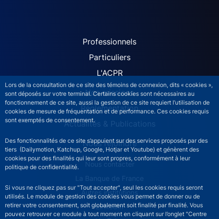
ACPR site navigation (Fren
Professionnels
Particuliers
L'ACPR
Lors de la consultation de ce site des témoins de connexion, dits « cookies »,
Nos missions
sont déposés sur votre terminal. Certains cookies sont nécessaires au
fonctionnement de ce site, aussi la gestion de ce site requiert l’utilisation de
Réglementation
cookies de mesure de fréquentation et de performance. Ces cookies requis
sont exemptés de consentement.
Actualités & Publications
Des fonctionnalités de ce site s’appuient sur des services proposés par des
Nous rejoindre
tiers (Dailymotion, Katchup, Google, Hotjar et Youtube) et génèrent des
cookies pour des finalités qui leur sont propres, conformément à leur
ACPR footer secondary menu (French)
Nous contacter
politique de confidentialité.
La Banque de France
Si vous ne cliquez pas sur "Tout accepter", seul les cookies requis seront
Autres institutions
utilisés. Le module de gestion des cookies vous permet de donner ou de
retirer votre consentement, soit globalement soit finalité par finalité. Vous
LinkedIn
pouvez retrouver ce module à tout moment en cliquant sur l’onglet "Centre