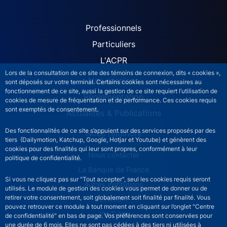
ACPR site navigation (Fren
Professionnels
Particuliers
L'ACPR
Lors de la consultation de ce site des témoins de connexion, dits « cookies »,
Nos missions
sont déposés sur votre terminal. Certains cookies sont nécessaires au
fonctionnement de ce site, aussi la gestion de ce site requiert l’utilisation de
Réglementation
cookies de mesure de fréquentation et de performance. Ces cookies requis
sont exemptés de consentement.
Actualités & Publications
Des fonctionnalités de ce site s’appuient sur des services proposés par des
Nous rejoindre
tiers (Dailymotion, Katchup, Google, Hotjar et Youtube) et génèrent des
cookies pour des finalités qui leur sont propres, conformément à leur
ACPR footer secondary menu (French)
Nous contacter
politique de confidentialité.
La Banque de France
Si vous ne cliquez pas sur "Tout accepter", seul les cookies requis seront
Autres institutions
utilisés. Le module de gestion des cookies vous permet de donner ou de
retirer votre consentement, soit globalement soit finalité par finalité. Vous
LinkedIn
pouvez retrouver ce module à tout moment en cliquant sur l’onglet "Centre
YouTube
de confidentialité" en bas de page. Vos préférences sont conservées pour
une durée de 6 mois. Elles ne sont pas cédées à des tiers ni utilisées à