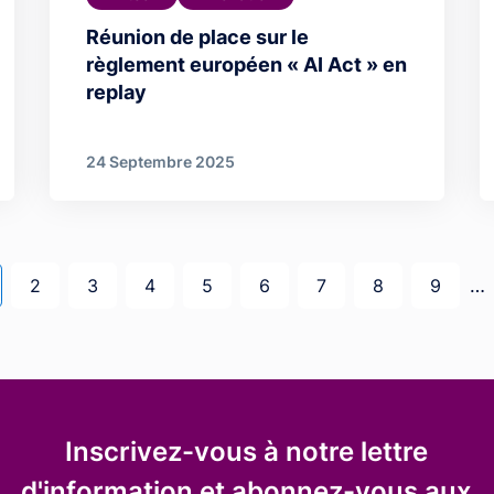
Réunion de place sur le
règlement européen « AI Act » en
replay
24 Septembre 2025
ge courante
Page
Page
Page
Page
Page
Page
Page
Page
…
2
3
4
5
6
7
8
9
Inscrivez-vous à notre lettre
d'information et abonnez-vous aux