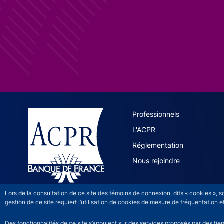
ACPR site 
Professionnels
L'ACPR
Réglementation
Nous rejoindre
Lors de la consultation de ce site des témoins de connexion, dits « cookies », 
gestion de ce site requiert l’utilisation de cookies de mesure de fréquentatio
Des fonctionnalités de ce site s’appuient sur des services proposés par des tie