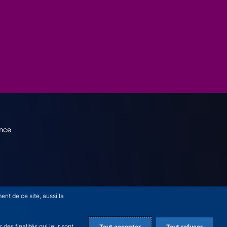
dary menu (French)
nce
nt de ce site, aussi la
des finalités qui leur sont
Tout accepter
Tout refuser