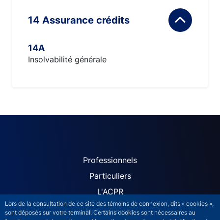
14 Assurance crédits
14A
Insolvabilité générale
ACPR site navigation (Fren
Professionnels
Particuliers
L'ACPR
Lors de la consultation de ce site des témoins de connexion, dits « cookies »,
Nos missions
sont déposés sur votre terminal. Certains cookies sont nécessaires au