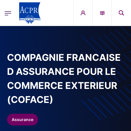
egion
ACPR Menu Principal (French)
Aller au contenu principal
COMPAGNIE FRANCAISE
D ASSURANCE POUR LE
COMMERCE EXTERIEUR
(COFACE)
Assurance