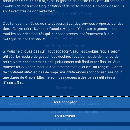
fonctionnement de ce site, aussi la gestion de ce site requiert l’utilisation de
Réglementation
cookies de mesure de fréquentation et de performance. Ces cookies requis
sont exemptés de consentement.
Actualités & Publications
Des fonctionnalités de ce site s’appuient sur des services proposés par des
Nous rejoindre
tiers (Dailymotion, Katchup, Google, Hotjar et Youtube) et génèrent des
cookies pour des finalités qui leur sont propres, conformément à leur
ACPR footer secondary menu (French)
Nous contacter
politique de confidentialité.
La Banque de France
Si vous ne cliquez pas sur "Tout accepter", seul les cookies requis seront
Autres institutions
utilisés. Le module de gestion des cookies vous permet de donner ou de
retirer votre consentement, soit globalement soit finalité par finalité. Vous
LinkedIn
pouvez retrouver ce module à tout moment en cliquant sur l’onglet "Centre
YouTube
de confidentialité" en bas de page. Vos préférences sont conservées pour
une durée de 6 mois. Elles ne sont pas cédées à des tiers ni utilisées à
X
d'autres fins.
Facebook
Instagram
Tout accepter
ACPR footer legal notice menu
Mentions légales
Accessibilité partiellement conforme
Aide
Protection des données personnelles
Gestion des cookies
Tout refuser
Plan du site