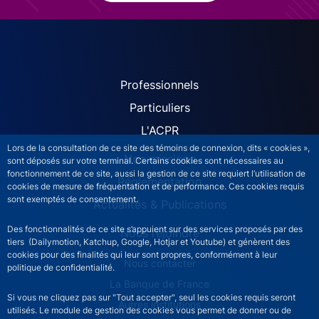
ACPR site navigation (Fren
Professionnels
Particuliers
L'ACPR
Lors de la consultation de ce site des témoins de connexion, dits « cookies »,
Nos missions
sont déposés sur votre terminal. Certains cookies sont nécessaires au
fonctionnement de ce site, aussi la gestion de ce site requiert l’utilisation de
Réglementation
cookies de mesure de fréquentation et de performance. Ces cookies requis
sont exemptés de consentement.
Actualités & Publications
Des fonctionnalités de ce site s’appuient sur des services proposés par des
Nous rejoindre
tiers (Dailymotion, Katchup, Google, Hotjar et Youtube) et génèrent des
cookies pour des finalités qui leur sont propres, conformément à leur
ACPR footer secondary menu (French)
Nous contacter
politique de confidentialité.
La Banque de France
Si vous ne cliquez pas sur "Tout accepter", seul les cookies requis seront
Autres institutions
utilisés. Le module de gestion des cookies vous permet de donner ou de