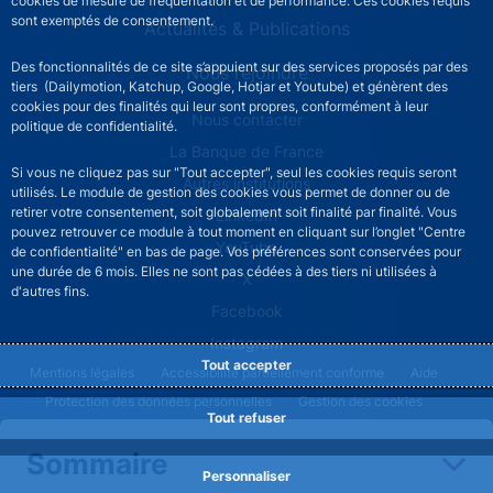
cookies de mesure de fréquentation et de performance. Ces cookies requis
sont exemptés de consentement.
Actualités & Publications
Des fonctionnalités de ce site s’appuient sur des services proposés par des
Nous rejoindre
tiers (Dailymotion, Katchup, Google, Hotjar et Youtube) et génèrent des
cookies pour des finalités qui leur sont propres, conformément à leur
ACPR footer secondary menu (French)
Nous contacter
politique de confidentialité.
La Banque de France
Si vous ne cliquez pas sur "Tout accepter", seul les cookies requis seront
Autres institutions
utilisés. Le module de gestion des cookies vous permet de donner ou de
retirer votre consentement, soit globalement soit finalité par finalité. Vous
LinkedIn
pouvez retrouver ce module à tout moment en cliquant sur l’onglet "Centre
YouTube
de confidentialité" en bas de page. Vos préférences sont conservées pour
une durée de 6 mois. Elles ne sont pas cédées à des tiers ni utilisées à
X
d'autres fins.
Facebook
Instagram
Tout accepter
ACPR footer legal notice menu
Mentions légales
Accessibilité partiellement conforme
Aide
Protection des données personnelles
Gestion des cookies
Tout refuser
Plan du site
Sommaire
©2026 Banque de France
Personnaliser