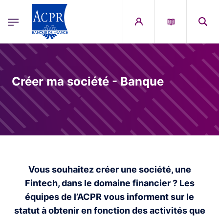
egion
ACPR Menu Principal (French)
Aller au contenu principal
Créer ma société - Banque
Vous souhaitez créer une société, une
Fintech, dans le domaine financier ? Les
équipes de l’ACPR vous informent sur le
statut à obtenir en fonction des activités que