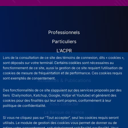
ACPR site navigation (Fren
Professionnels
Particuliers
L'ACPR
Lors de la consultation de ce site des témoins de connexion, dits « cookies »,
Nos missions
sont déposés sur votre terminal. Certains cookies sont nécessaires au
fonctionnement de ce site, aussi la gestion de ce site requiert l’utilisation de
Réglementation
cookies de mesure de fréquentation et de performance. Ces cookies requis
sont exemptés de consentement.
Actualités & Publications
Des fonctionnalités de ce site s’appuient sur des services proposés par des
Nous rejoindre
tiers (Dailymotion, Katchup, Google, Hotjar et Youtube) et génèrent des
cookies pour des finalités qui leur sont propres, conformément à leur
ACPR footer secondary menu (French)
Nous contacter
politique de confidentialité.
La Banque de France
Si vous ne cliquez pas sur "Tout accepter", seul les cookies requis seront
Autres institutions
utilisés. Le module de gestion des cookies vous permet de donner ou de
retirer votre consentement, soit globalement soit finalité par finalité. Vous