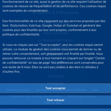
fonctionnement de ce site, aussi la gestion de ce site requiert l’utilisation de
Réglementation
cookies de mesure de fréquentation et de performance. Ces cookies requis
sont exemptés de consentement.
Actualités & Publications
Des fonctionnalités de ce site s’appuient sur des services proposés par des
Nous rejoindre
tiers (Dailymotion, Katchup, Google, Hotjar et Youtube) et génèrent des
cookies pour des finalités qui leur sont propres, conformément à leur
ACPR footer secondary menu (French)
Nous contacter
politique de confidentialité.
La Banque de France
Si vous ne cliquez pas sur "Tout accepter", seul les cookies requis seront
Autres institutions
utilisés. Le module de gestion des cookies vous permet de donner ou de
retirer votre consentement, soit globalement soit finalité par finalité. Vous
LinkedIn
pouvez retrouver ce module à tout moment en cliquant sur l’onglet "Centre
YouTube
de confidentialité" en bas de page. Vos préférences sont conservées pour
une durée de 6 mois. Elles ne sont pas cédées à des tiers ni utilisées à
X
d'autres fins.
Facebook
Instagram
Tout accepter
ACPR footer legal notice menu
Mentions légales
Accessibilité partiellement conforme
Aide
Protection des données personnelles
Gestion des cookies
Tout refuser
Plan du site