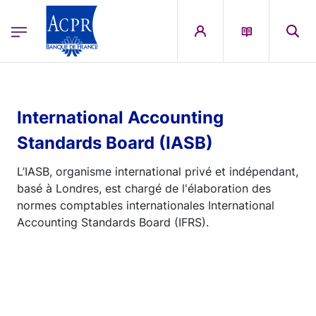
egion
ACPR Menu Principal (French)
Aller au contenu principal
International Accounting
Standards Board (IASB)
L’IASB, organisme international privé et indépendant,
basé à Londres, est chargé de l'élaboration des
normes comptables internationales International
Accounting Standards Board (IFRS).