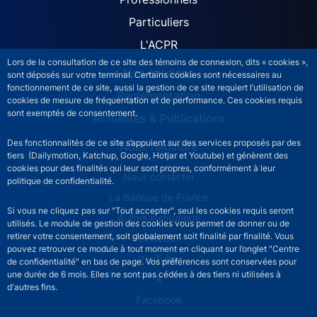
ACPR site navigation (Fren
Particuliers
L'ACPR
Lors de la consultation de ce site des témoins de connexion, dits « cookies »,
Nos missions
sont déposés sur votre terminal. Certains cookies sont nécessaires au
fonctionnement de ce site, aussi la gestion de ce site requiert l’utilisation de
Réglementation
cookies de mesure de fréquentation et de performance. Ces cookies requis
sont exemptés de consentement.
Actualités & Publications
Des fonctionnalités de ce site s’appuient sur des services proposés par des
Nous rejoindre
tiers (Dailymotion, Katchup, Google, Hotjar et Youtube) et génèrent des
cookies pour des finalités qui leur sont propres, conformément à leur
ACPR footer secondary menu (French)
Nous contacter
politique de confidentialité.
La Banque de France
Si vous ne cliquez pas sur "Tout accepter", seul les cookies requis seront
Autres institutions
utilisés. Le module de gestion des cookies vous permet de donner ou de
retirer votre consentement, soit globalement soit finalité par finalité. Vous
LinkedIn
pouvez retrouver ce module à tout moment en cliquant sur l’onglet "Centre
YouTube
de confidentialité" en bas de page. Vos préférences sont conservées pour
une durée de 6 mois. Elles ne sont pas cédées à des tiers ni utilisées à
X
d'autres fins.
Facebook