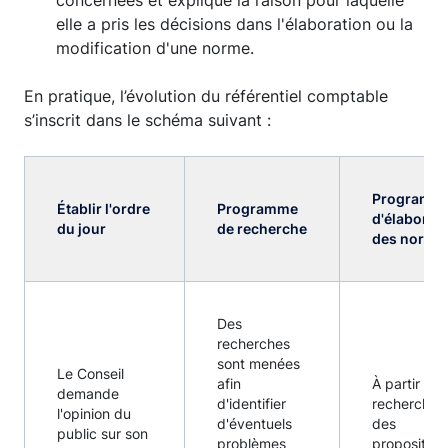
concernées et explique la raison pour laquelle
elle a pris les décisions dans l'élaboration ou la
modification d'une norme.
En pratique, l’évolution du référentiel comptable
s’inscrit dans le schéma suivant :
Programm
Établir l'ordre
Programme
d'élaborat
du jour
de recherche
des norme
Des
recherches
sont menées
Le Conseil
afin
À partir des
demande
d'identifier
recherches
l'opinion du
d'éventuels
des
public sur son
problèmes
proposition