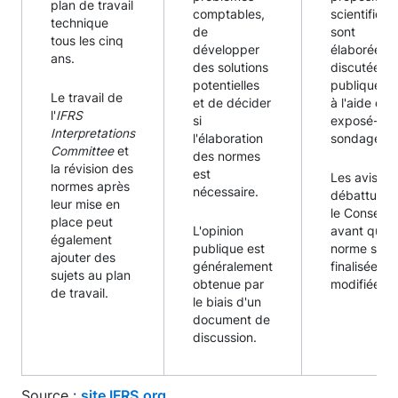
plan de travail
comptables,
scientifique
technique
de
sont
tous les cinq
développer
élaborées e
ans.
des solutions
discutées
potentielles
publiqueme
Le travail de
et de décider
à l'aide d'u
l'
IFRS
si
exposé-
Interpretations
l'élaboration
sondage.
Committee
et
des normes
la révision des
est
Les avis so
normes après
nécessaire.
débattus p
leur mise en
le Conseil
place peut
L'opinion
avant qu'u
également
publique est
norme soit
ajouter des
généralement
finalisée ou
sujets au plan
obtenue par
modifiée.
de travail.
le biais d'un
document de
discussion.
Source :
site IFRS.org