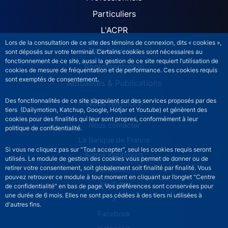
ACPR site navigation (Fren
Particuliers
L'ACPR
Lors de la consultation de ce site des témoins de connexion, dits « cookies »,
Nos missions
sont déposés sur votre terminal. Certains cookies sont nécessaires au
fonctionnement de ce site, aussi la gestion de ce site requiert l’utilisation de
Réglementation
cookies de mesure de fréquentation et de performance. Ces cookies requis
sont exemptés de consentement.
Actualités & Publications
Des fonctionnalités de ce site s’appuient sur des services proposés par des
Nous rejoindre
tiers (Dailymotion, Katchup, Google, Hotjar et Youtube) et génèrent des
cookies pour des finalités qui leur sont propres, conformément à leur
ACPR footer secondary menu (French)
Nous contacter
politique de confidentialité.
La Banque de France
Si vous ne cliquez pas sur "Tout accepter", seul les cookies requis seront
Autres institutions
utilisés. Le module de gestion des cookies vous permet de donner ou de
retirer votre consentement, soit globalement soit finalité par finalité. Vous
LinkedIn
pouvez retrouver ce module à tout moment en cliquant sur l’onglet "Centre
YouTube
de confidentialité" en bas de page. Vos préférences sont conservées pour
une durée de 6 mois. Elles ne sont pas cédées à des tiers ni utilisées à
X
d'autres fins.
Facebook