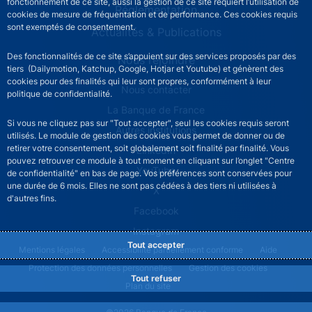
fonctionnement de ce site, aussi la gestion de ce site requiert l’utilisation de
Réglementation
cookies de mesure de fréquentation et de performance. Ces cookies requis
sont exemptés de consentement.
Actualités & Publications
Des fonctionnalités de ce site s’appuient sur des services proposés par des
Nous rejoindre
tiers (Dailymotion, Katchup, Google, Hotjar et Youtube) et génèrent des
cookies pour des finalités qui leur sont propres, conformément à leur
ACPR footer secondary menu (French)
Nous contacter
politique de confidentialité.
La Banque de France
Si vous ne cliquez pas sur "Tout accepter", seul les cookies requis seront
Autres institutions
utilisés. Le module de gestion des cookies vous permet de donner ou de
retirer votre consentement, soit globalement soit finalité par finalité. Vous
LinkedIn
pouvez retrouver ce module à tout moment en cliquant sur l’onglet "Centre
YouTube
de confidentialité" en bas de page. Vos préférences sont conservées pour
une durée de 6 mois. Elles ne sont pas cédées à des tiers ni utilisées à
X
d'autres fins.
Facebook
Instagram
Tout accepter
ACPR footer legal notice menu
Mentions légales
Accessibilité partiellement conforme
Aide
Protection des données personnelles
Gestion des cookies
Tout refuser
Plan du site