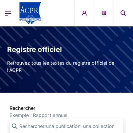
egion
ACPR Menu Principal (French)
Aller au contenu principal
Registre officiel
Retrouvez tous les textes du registre officiel de
l'ACPR
Rechercher
Exemple : Rapport annuel