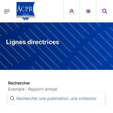
egion
ACPR Menu Principal (French)
Aller au contenu principal
Lignes directrices
Rechercher
Exemple : Rapport annuel