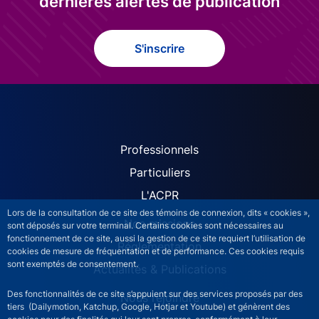
dernières alertes de publication
S'inscrire
ACPR site navigation (Fren
Professionnels
Particuliers
L'ACPR
Lors de la consultation de ce site des témoins de connexion, dits « cookies »,
Nos missions
sont déposés sur votre terminal. Certains cookies sont nécessaires au
fonctionnement de ce site, aussi la gestion de ce site requiert l’utilisation de
Réglementation
cookies de mesure de fréquentation et de performance. Ces cookies requis
sont exemptés de consentement.
Actualités & Publications
Des fonctionnalités de ce site s’appuient sur des services proposés par des
Nous rejoindre
tiers (Dailymotion, Katchup, Google, Hotjar et Youtube) et génèrent des