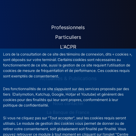
ACPR site navigation (Fren
Professionnels
Particuliers
L'ACPR
Lors de la consultation de ce site des témoins de connexion, dits « cookies »,
Nos missions
sont déposés sur votre terminal. Certains cookies sont nécessaires au
fonctionnement de ce site, aussi la gestion de ce site requiert l’utilisation de
Réglementation
cookies de mesure de fréquentation et de performance. Ces cookies requis
sont exemptés de consentement.
Actualités & Publications
Des fonctionnalités de ce site s’appuient sur des services proposés par des
Nous rejoindre
tiers (Dailymotion, Katchup, Google, Hotjar et Youtube) et génèrent des
cookies pour des finalités qui leur sont propres, conformément à leur
ACPR footer secondary menu (French)
Nous contacter
politique de confidentialité.
La Banque de France
Si vous ne cliquez pas sur "Tout accepter", seul les cookies requis seront
Autres institutions
utilisés. Le module de gestion des cookies vous permet de donner ou de
retirer votre consentement, soit globalement soit finalité par finalité. Vous
LinkedIn
pouvez retrouver ce module à tout moment en cliquant sur l’onglet "Centre