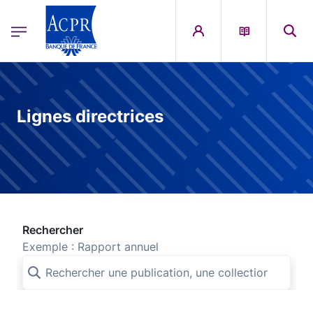
egion
ACPR Menu Principal (French)
Aller au contenu principal
Lignes directrices
Rechercher
Exemple : Rapport annuel