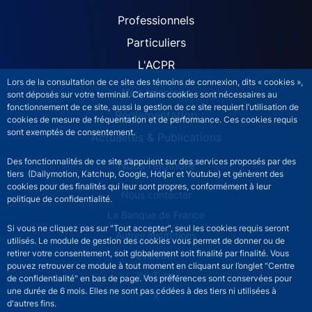
ACPR site navigation (Fren
Professionnels
Particuliers
L'ACPR
Lors de la consultation de ce site des témoins de connexion, dits « cookies »,
Nos missions
sont déposés sur votre terminal. Certains cookies sont nécessaires au
fonctionnement de ce site, aussi la gestion de ce site requiert l’utilisation de
Réglementation
cookies de mesure de fréquentation et de performance. Ces cookies requis
sont exemptés de consentement.
Actualités & Publications
Des fonctionnalités de ce site s’appuient sur des services proposés par des
Nous rejoindre
tiers (Dailymotion, Katchup, Google, Hotjar et Youtube) et génèrent des
cookies pour des finalités qui leur sont propres, conformément à leur
ACPR footer secondary menu (French)
Nous contacter
politique de confidentialité.
La Banque de France
Si vous ne cliquez pas sur "Tout accepter", seul les cookies requis seront
Autres institutions
utilisés. Le module de gestion des cookies vous permet de donner ou de
retirer votre consentement, soit globalement soit finalité par finalité. Vous
LinkedIn
pouvez retrouver ce module à tout moment en cliquant sur l’onglet "Centre
YouTube
de confidentialité" en bas de page. Vos préférences sont conservées pour
une durée de 6 mois. Elles ne sont pas cédées à des tiers ni utilisées à
X
d'autres fins.