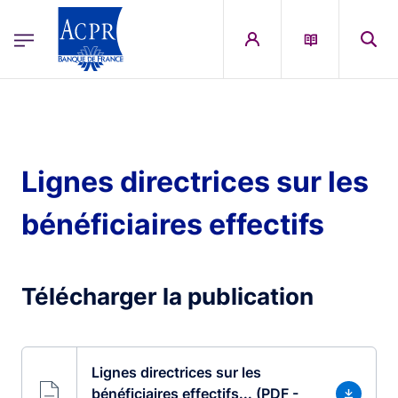
egion
ACPR Menu Principal (French)
Aller au contenu principal
Lignes directrices sur les
bénéficiaires effectifs
Télécharger la publication
Lignes directrices sur les
bénéficiaires effectifs... (PDF -