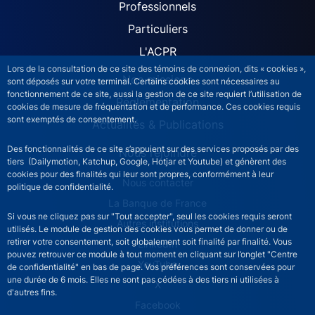
ACPR site navigation (Fren
Professionnels
Particuliers
L'ACPR
Lors de la consultation de ce site des témoins de connexion, dits « cookies »,
Nos missions
sont déposés sur votre terminal. Certains cookies sont nécessaires au
fonctionnement de ce site, aussi la gestion de ce site requiert l’utilisation de
Réglementation
cookies de mesure de fréquentation et de performance. Ces cookies requis
sont exemptés de consentement.
Actualités & Publications
Des fonctionnalités de ce site s’appuient sur des services proposés par des
Nous rejoindre
tiers (Dailymotion, Katchup, Google, Hotjar et Youtube) et génèrent des
cookies pour des finalités qui leur sont propres, conformément à leur
ACPR footer secondary menu (French)
Nous contacter
politique de confidentialité.
La Banque de France
Si vous ne cliquez pas sur "Tout accepter", seul les cookies requis seront
Autres institutions
utilisés. Le module de gestion des cookies vous permet de donner ou de
retirer votre consentement, soit globalement soit finalité par finalité. Vous
LinkedIn
pouvez retrouver ce module à tout moment en cliquant sur l’onglet "Centre
YouTube
de confidentialité" en bas de page. Vos préférences sont conservées pour
une durée de 6 mois. Elles ne sont pas cédées à des tiers ni utilisées à
X
d'autres fins.
Facebook