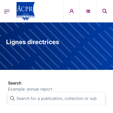
egion
ACPR Menu Principal (English)
Skip to main content
Lignes directrices
Search
Example: annual report