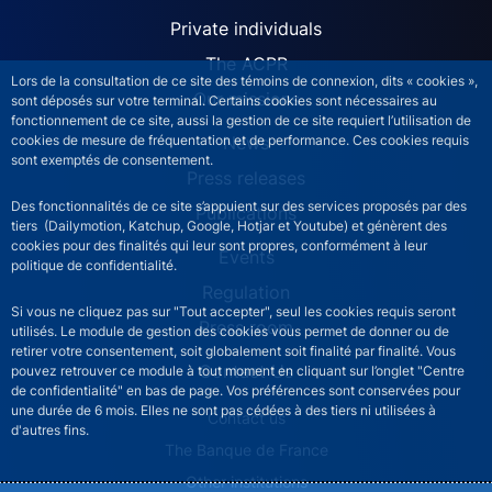
ACPR site navigation (Engl
Private individuals
The ACPR
Lors de la consultation de ce site des témoins de connexion, dits « cookies »,
Our missions
sont déposés sur votre terminal. Certains cookies sont nécessaires au
fonctionnement de ce site, aussi la gestion de ce site requiert l’utilisation de
News
cookies de mesure de fréquentation et de performance. Ces cookies requis
sont exemptés de consentement.
Press releases
Des fonctionnalités de ce site s’appuient sur des services proposés par des
Publications
tiers (Dailymotion, Katchup, Google, Hotjar et Youtube) et génèrent des
cookies pour des finalités qui leur sont propres, conformément à leur
Events
politique de confidentialité.
Regulation
Si vous ne cliquez pas sur "Tout accepter", seul les cookies requis seront
Press room
utilisés. Le module de gestion des cookies vous permet de donner ou de
retirer votre consentement, soit globalement soit finalité par finalité. Vous
Contact Us
pouvez retrouver ce module à tout moment en cliquant sur l’onglet "Centre
de confidentialité" en bas de page. Vos préférences sont conservées pour
une durée de 6 mois. Elles ne sont pas cédées à des tiers ni utilisées à
ACPR footer secondary menu (English)
Contact us
d'autres fins.
The Banque de France
Other institutions