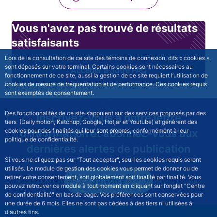
Vous n'avez pas trouvé de résultats
satisfaisants
Lors de la consultation de ce site des témoins de connexion, dits « cookies »,
sont déposés sur votre terminal. Certains cookies sont nécessaires au
Accéder à notre FAQ
fonctionnement de ce site, aussi la gestion de ce site requiert l’utilisation de
cookies de mesure de fréquentation et de performance. Ces cookies requis
sont exemptés de consentement.
Des fonctionnalités de ce site s’appuient sur des services proposés par des
Inscrivez-vous à notre lettre
tiers (Dailymotion, Katchup, Google, Hotjar et Youtube) et génèrent des
d'information et abonnez-vous aux
cookies pour des finalités qui leur sont propres, conformément à leur
politique de confidentialité.
dernières alertes de publication
Si vous ne cliquez pas sur "Tout accepter", seul les cookies requis seront
utilisés. Le module de gestion des cookies vous permet de donner ou de
retirer votre consentement, soit globalement soit finalité par finalité. Vous
S'inscrire
pouvez retrouver ce module à tout moment en cliquant sur l’onglet "Centre
de confidentialité" en bas de page. Vos préférences sont conservées pour
une durée de 6 mois. Elles ne sont pas cédées à des tiers ni utilisées à
d'autres fins.