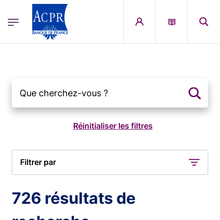
egion
ACPR Menu Principal (French)
Aller au contenu principal
Filtrer par
726 résultats de