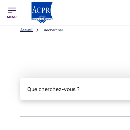
egion
ACPR Menu Principal (French)
MENU
Accueil
Rechercher