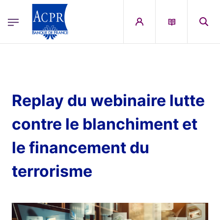
egion
ACPR Menu Principal (French)
Aller au contenu principal
Replay du webinaire lutte
contre le blanchiment et
le financement du
terrorisme