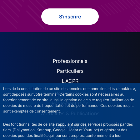
S'inscrire
ACPR site navigation (Fren
Professionnels
Particuliers
L'ACPR
Lors de la consultation de ce site des témoins de connexion, dits « cookies »,
Nos missions
sont déposés sur votre terminal. Certains cookies sont nécessaires au
fonctionnement de ce site, aussi la gestion de ce site requiert l’utilisation de
Réglementation
cookies de mesure de fréquentation et de performance. Ces cookies requis
sont exemptés de consentement.
Actualités & Publications
Des fonctionnalités de ce site s’appuient sur des services proposés par des
Nous rejoindre
tiers (Dailymotion, Katchup, Google, Hotjar et Youtube) et génèrent des
cookies pour des finalités qui leur sont propres, conformément à leur
ACPR footer secondary menu (French)
Nous contacter