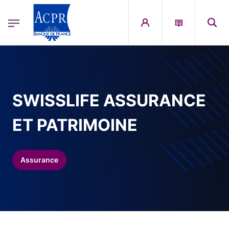
egion
ACPR Menu Principal (French)
Aller au contenu principal
SWISSLIFE ASSURANCE
ET PATRIMOINE
Assurance