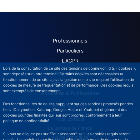
ACPR site navigation (Fren
Professionnels
Particuliers
L'ACPR
Lors de la consultation de ce site des témoins de connexion, dits « cookies »,
Nos missions
sont déposés sur votre terminal. Certains cookies sont nécessaires au
fonctionnement de ce site, aussi la gestion de ce site requiert l’utilisation de
Réglementation
cookies de mesure de fréquentation et de performance. Ces cookies requis
sont exemptés de consentement.
Actualités & Publications
Des fonctionnalités de ce site s’appuient sur des services proposés par des
Nous rejoindre
tiers (Dailymotion, Katchup, Google, Hotjar et Youtube) et génèrent des
cookies pour des finalités qui leur sont propres, conformément à leur
ACPR footer secondary menu (French)
Nous contacter
politique de confidentialité.
La Banque de France
Si vous ne cliquez pas sur "Tout accepter", seul les cookies requis seront
Autres institutions
utilisés. Le module de gestion des cookies vous permet de donner ou de