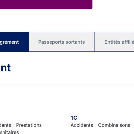
agrément
Passeports sortants
Entités affil
nt
1C
ents - Prestations
Accidents - Combinaisons
mnitaires