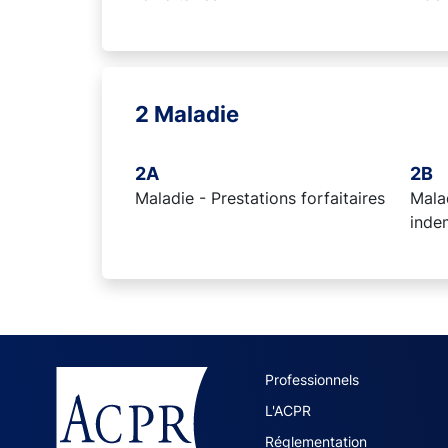
2 Maladie
2A
2B
Maladie - Prestations forfaitaires
Malad
inde
ACPR site 
Professionnels
L'ACPR
Réglementation