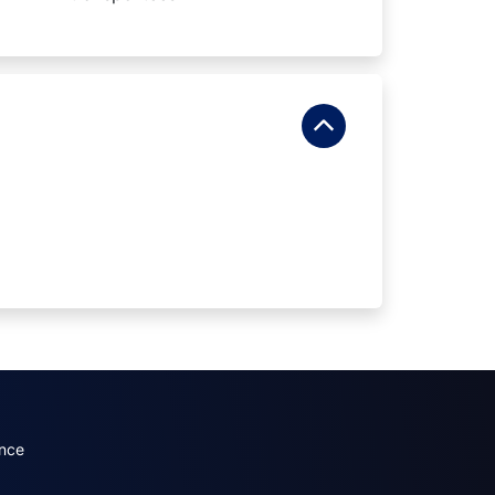
dary menu (French)
nce