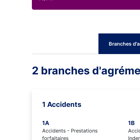
Branches d'
2 branches d'agréme
1 Accidents
1A
1B
Accidents - Prestations
Accid
forfaitaires
Inde