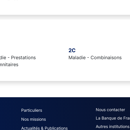
2C
ie - Prestations
Maladie - Combinaisons
mnitaires
navigation (French)
ACPR footer secon
Nous contacter
Particuliers
La Banque de Fra
Nos missions
Autres institutions
Actualités & Publications