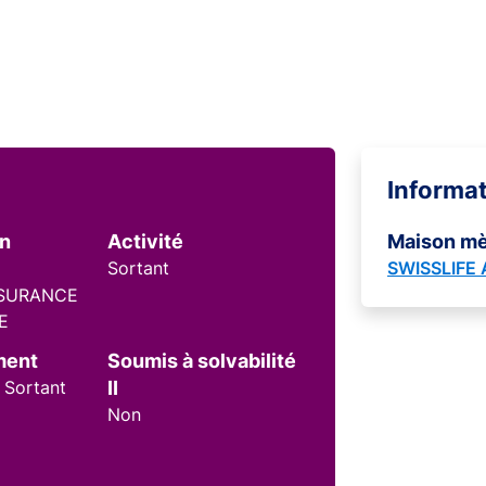
Informa
on
Activité
Maison m
Sortant
SWISSLIFE
SSURANCE
E
ment
Soumis à solvabilité
 Sortant
II
Non