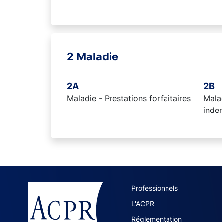
2 Maladie
2A
2B
Maladie - Prestations forfaitaires
Malad
inde
ACPR site 
Professionnels
L'ACPR
Réglementation