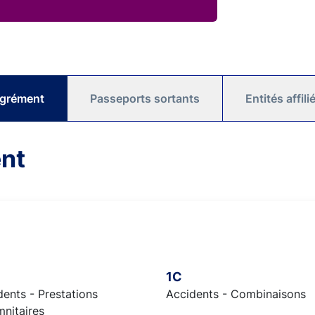
agrément
Passeports sortants
Entités affil
nt
1C
ents - Prestations
Accidents - Combinaisons
mnitaires