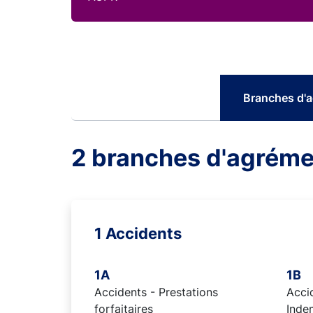
Branches d'
2 branches d'agréme
1 Accidents
1A
1B
Accidents - Prestations
Accid
forfaitaires
Inde