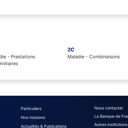
2C
ie - Prestations
Maladie - Combinaisons
mnitaires
navigation (French)
ACPR footer secon
Nous contacter
Particuliers
La Banque de Fra
Nos missions
Autres institutions
Actualités & Publications