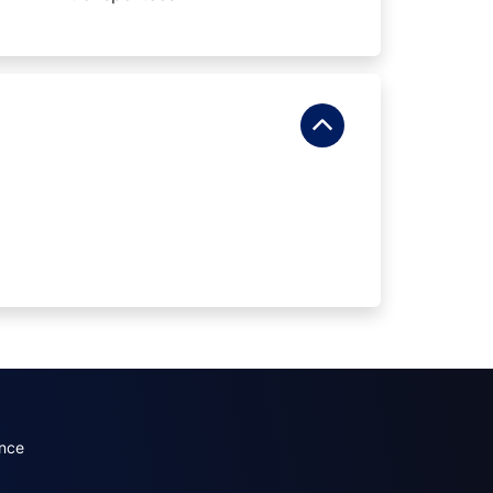
dary menu (French)
nce