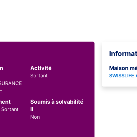
Informa
on
Activité
Maison m
Sortant
SWISSLIFE
SSURANCE
E
ment
Soumis à solvabilité
 Sortant
II
Non