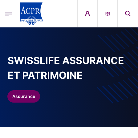
egion
ACPR Menu Principal (French)
Aller au contenu principal
SWISSLIFE ASSURANCE
ET PATRIMOINE
Assurance