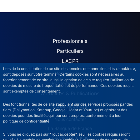
ACPR site navigation (Fren
Professionnels
Particuliers
L'ACPR
Lors de la consultation de ce site des témoins de connexion, dits « cookies »,
Nos missions
sont déposés sur votre terminal. Certains cookies sont nécessaires au
fonctionnement de ce site, aussi la gestion de ce site requiert l’utilisation de
Réglementation
cookies de mesure de fréquentation et de performance. Ces cookies requis
sont exemptés de consentement.
Actualités & Publications
Des fonctionnalités de ce site s’appuient sur des services proposés par des
Nous rejoindre
tiers (Dailymotion, Katchup, Google, Hotjar et Youtube) et génèrent des
cookies pour des finalités qui leur sont propres, conformément à leur
ACPR footer secondary menu (French)
Nous contacter
politique de confidentialité.
La Banque de France
Si vous ne cliquez pas sur "Tout accepter", seul les cookies requis seront
Autres institutions
utilisés. Le module de gestion des cookies vous permet de donner ou de