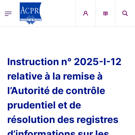
egion
ACPR Menu Principal (French)
Aller au contenu principal
Instruction n° 2025-I-12
relative à la remise à
l’Autorité de contrôle
prudentiel et de
résolution des registres
d’informations sur les