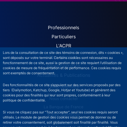
ACPR site navigation (Fren
Professionnels
Particuliers
L'ACPR
Lors de la consultation de ce site des témoins de connexion, dits « cookies »,
Nos missions
sont déposés sur votre terminal. Certains cookies sont nécessaires au
fonctionnement de ce site, aussi la gestion de ce site requiert l’utilisation de
Réglementation
cookies de mesure de fréquentation et de performance. Ces cookies requis
sont exemptés de consentement.
Actualités & Publications
Des fonctionnalités de ce site s’appuient sur des services proposés par des
Nous rejoindre
tiers (Dailymotion, Katchup, Google, Hotjar et Youtube) et génèrent des
cookies pour des finalités qui leur sont propres, conformément à leur
ACPR footer secondary menu (French)
Nous contacter
politique de confidentialité.
La Banque de France
Si vous ne cliquez pas sur "Tout accepter", seul les cookies requis seront
Autres institutions
utilisés. Le module de gestion des cookies vous permet de donner ou de
retirer votre consentement, soit globalement soit finalité par finalité. Vous
LinkedIn