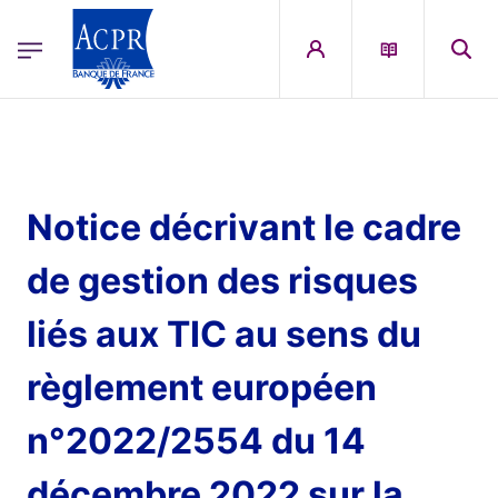
egion
ACPR Menu Principal (French)
Aller au contenu principal
Notice décrivant le cadre
de gestion des risques
liés aux TIC au sens du
règlement européen
n°2022/2554 du 14
décembre 2022 sur la