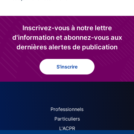
Inscrivez-vous à notre lettre
d'information et abonnez-vous aux
dernières alertes de publication
S'inscrire
ACPR site navigation (Fren
Professionnels
Particuliers
L'ACPR