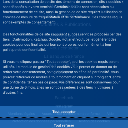
Lors de la consultation de ce site des témoins de connexion, dits « cookies »,
Nos missions
sont déposés sur votre terminal. Certains cookies sont nécessaires au
fonctionnement de ce site, aussi la gestion de ce site requiert l’utilisation de
Réglementation
cookies de mesure de fréquentation et de performance. Ces cookies requis
sont exemptés de consentement.
Actualités & Publications
Des fonctionnalités de ce site s’appuient sur des services proposés par des
Nous rejoindre
tiers (Dailymotion, Katchup, Google, Hotjar et Youtube) et génèrent des
cookies pour des finalités qui leur sont propres, conformément à leur
ACPR footer secondary menu (French)
Nous contacter
politique de confidentialité.
La Banque de France
Si vous ne cliquez pas sur "Tout accepter", seul les cookies requis seront
Autres institutions
utilisés. Le module de gestion des cookies vous permet de donner ou de
retirer votre consentement, soit globalement soit finalité par finalité. Vous
LinkedIn
pouvez retrouver ce module à tout moment en cliquant sur l’onglet "Centre
YouTube
de confidentialité" en bas de page. Vos préférences sont conservées pour
une durée de 6 mois. Elles ne sont pas cédées à des tiers ni utilisées à
X
d'autres fins.
Facebook
Instagram
Tout accepter
ACPR footer legal notice menu
Mentions légales
Accessibilité partiellement conforme
Aide
Protection des données personnelles
Gestion des cookies
Tout refuser