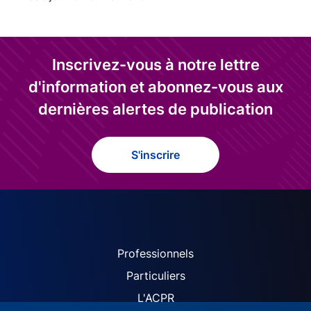
Inscrivez-vous à notre lettre
d'information et abonnez-vous aux
dernières alertes de publication
S'inscrire
ACPR site navigation (Fren
Professionnels
Particuliers
L'ACPR