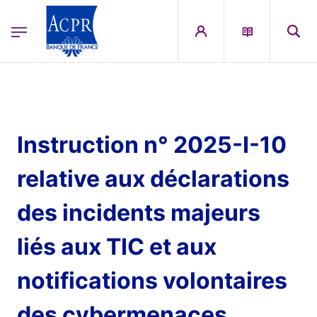
egion
ACPR Menu Principal (French)
Aller au contenu principal
Instruction n° 2025-I-10
relative aux déclarations
des incidents majeurs
liés aux TIC et aux
notifications volontaires
des cybermenaces