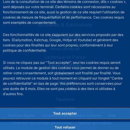
Lors de la consultation de ce site des témoins de connexion, dits « cookies »,
Nos missions
sont déposés sur votre terminal. Certains cookies sont nécessaires au
fonctionnement de ce site, aussi la gestion de ce site requiert l’utilisation de
Réglementation
cookies de mesure de fréquentation et de performance. Ces cookies requis
sont exemptés de consentement.
Actualités & Publications
Des fonctionnalités de ce site s’appuient sur des services proposés par des
Nous rejoindre
tiers (Dailymotion, Katchup, Google, Hotjar et Youtube) et génèrent des
cookies pour des finalités qui leur sont propres, conformément à leur
ACPR footer secondary menu (French)
Nous contacter
politique de confidentialité.
La Banque de France
Si vous ne cliquez pas sur "Tout accepter", seul les cookies requis seront
Autres institutions
utilisés. Le module de gestion des cookies vous permet de donner ou de
retirer votre consentement, soit globalement soit finalité par finalité. Vous
LinkedIn
pouvez retrouver ce module à tout moment en cliquant sur l’onglet "Centre
YouTube
de confidentialité" en bas de page. Vos préférences sont conservées pour
une durée de 6 mois. Elles ne sont pas cédées à des tiers ni utilisées à
X
d'autres fins.
Facebook
Instagram
Tout accepter
ACPR footer legal notice menu
Mentions légales
Accessibilité partiellement conforme
Aide
Protection des données personnelles
Gestion des cookies
Tout refuser